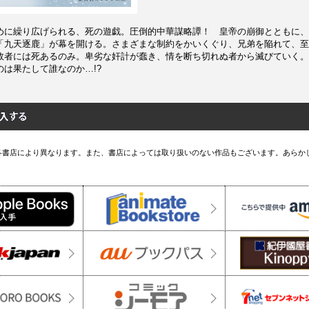
めに繰り広げられる、死の遊戯。圧倒的中華謀略譚！ 皇帝の崩御とともに、
「九天逐鹿」が幕を開ける。さまざまな制約をかいくぐり、兄弟を陥れて、至
敗者には死あるのみ。卑劣な奸計が蠢き、情を断ち切れぬ者から滅びていく。
は果たして誰なのか…!?
各書店により異なります。また、書店によっては取り扱いのない作品もございます。あらか