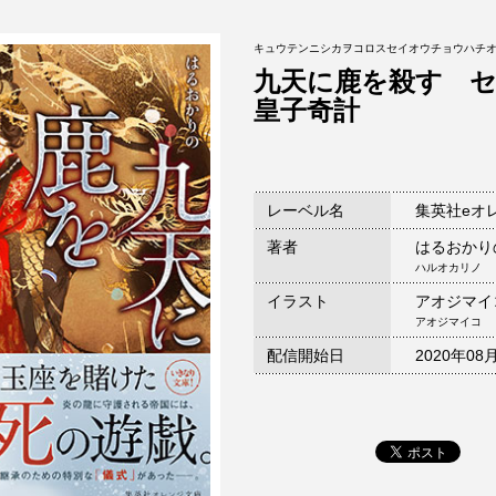
キュウテンニシカヲコロスセイオウチョウハチ
九天に鹿を殺す 
皇子奇計
レーベル名
集英社eオ
著者
はるおかり
ハルオカリノ
イラスト
アオジマイ
アオジマイコ
配信開始日
2020年08