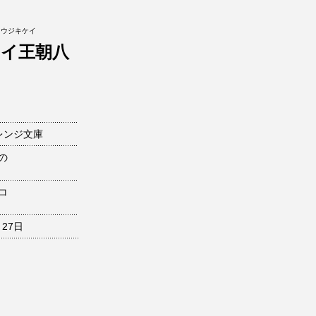
オウジキケイ
セイ王朝八
レンジ文庫
の
コ
月27日