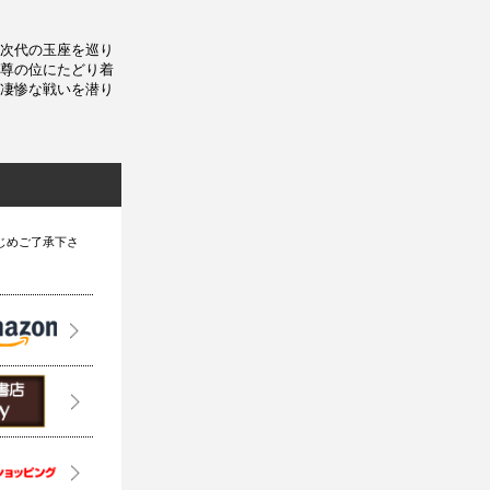
次代の玉座を巡り
尊の位にたどり着
凄惨な戦いを潜り
じめご了承下さ