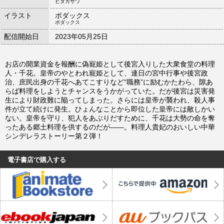
ヒダカサワ
イラスト
ボダックス
ボダックス
配信開始日
2023年05月25日
お店の開業資金を報酬に偽寵姫として後宮入りした大衆食堂の料理
人・千花。皇帝のやとわれ寵姫として、連日の宮中行事や後宮政
治、庶民出身の千花へあてこすりなど“職務”に励むかたわら、隙あ
らば料理をしようとチャンスをうかがっていた。だが後宮は災害発
生により財政難に陥ってしまった。さらには皇帝が襲われ、殺人事
件が立て続けに発生。ひょんなことから即位した皇帝には敵しかい
ない。皇帝を守り、犯人をあぶりだすために、千花は大勢の命を奪
ったある郷土料理を供するのだが――。料理人貴妃のおいしい中華
シンデレラストーリー第２弾！
電子書店で購入する