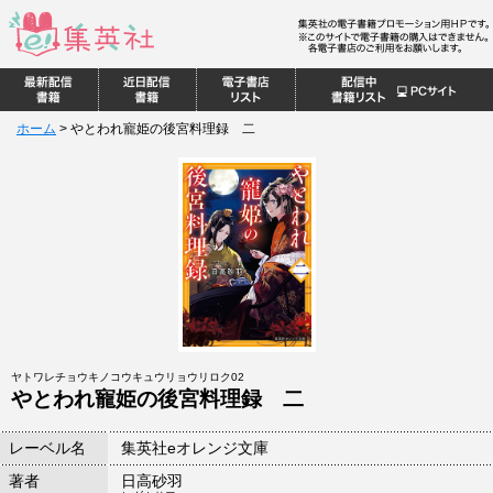
ホーム
>
やとわれ寵姫の後宮料理録 二
ヤトワレチョウキノコウキュウリョウリロク02
やとわれ寵姫の後宮料理録 二
レーベル名
集英社eオレンジ文庫
著者
日高砂羽