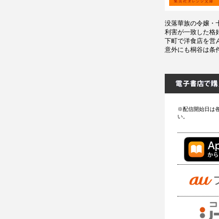
没落華族の令嬢・
利害が一致した格
下町で洋食店を営
意外にも桐谷は条
※配信開始日は
い。