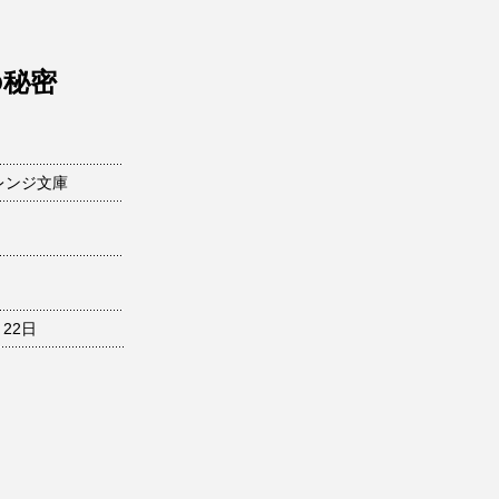
の秘密
レンジ文庫
月22日