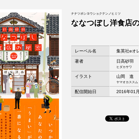
ナナツボシヨウショクテンノヒミツ
ななつぼし洋食店
レーベル名
集英社eオ
著者
日高砂羽
ヒダカサワ
イラスト
山岡 進
ヤマオカススム
配信開始日
2016年01