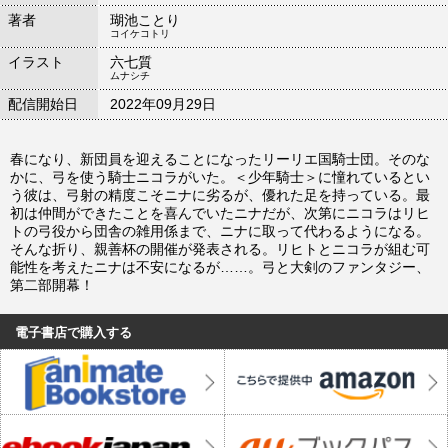
著者
瑚池ことり
コイケコトリ
イラスト
六七質
ムナシチ
配信開始日
2022年09月29日
春になり、新団員を迎えることになったリーリエ国騎士団。そのな
かに、弓を使う騎士ニコラがいた。＜少年騎士＞に憧れているとい
う彼は、弓射の精度こそニナに劣るが、優れた足を持っている。最
初は仲間ができたことを喜んでいたニナだが、次第にニコラはリヒ
トの弓役から団舎の雑用係まで、ニナに取って代わるようになる。
そんな折り、親善杯の開催が発表される。リヒトとニコラが組む可
能性を考えたニナは不安になるが……。弓と大剣のファンタジー、
第二部開幕！
電子書店で購入する