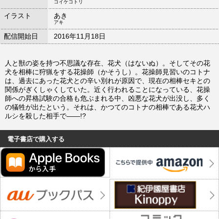
コイケコトリ
イラスト
あき
アキ
配信開始日
2016年11月18日
人と獣の姿を持つ不思議な存在、花犬（はないぬ）。そしてその花
犬を相棒に狩猟をする花操師（かそうし）。花操師見習いのコトナ
は、過去にあった花犬との辛い別れが原因で、現在の相棒セキとの
関係がぎくしゃくしていた。近く行われることになっている、花操
師への昇格試験の合格も危ぶまれる中、凶悪な花犬が出没し、多く
の犠牲が出たという。それは、かつてのコトナの相棒である花犬ハ
ルシを殺した相手で――!?
電子書店で購入する