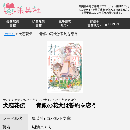
ホーム
>
犬恋花伝――青銀の花犬は誓約を恋う――
ケンレンカデン01セイギンノハナイヌハセイヤクヲコウ
犬恋花伝――青銀の花犬は誓約を恋う――
レーベル名
集英社eコバルト文庫
著者
瑚池ことり