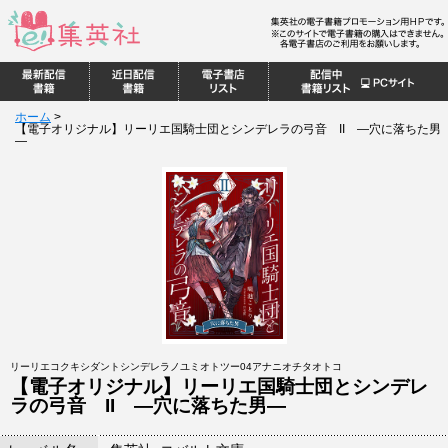
ホーム
>
【電子オリジナル】リーリエ国騎士団とシンデレラの弓音 II ―穴に落ちた男
―
リーリエコクキシダントシンデレラノユミオトツー04アナニオチタオトコ
【電子オリジナル】リーリエ国騎士団とシンデレ
ラの弓音 II ―穴に落ちた男―