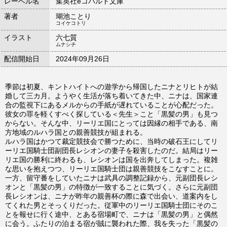
レーベル名
集英社eコバルト文庫
著者
瑚池ことり
コイケコトリ
イラスト
六七質
ムナシチ
配信開始日
2024年09月26日
季節は初夏、キントハイトへの遊学から帰国したニナとリヒトが結
婚して三カ月。ようやく生活が落ち着いてきた中、ニナは、国家連
合の監視下にあるメルからの手紙が遅れていることが心配だった。
彼女の罪を軽くすべく探している＜先生＞こと「黒髪の男」も見つ
からない。そんな中、リーリエ国にとっては因縁の相手である、南
方地域のルハラ国との親善競技が組まれる。
ルハラ国はかつて裁定競技会で勝つために、当時の破石王にしてリ
ーリエ国騎士団副団長レシオンの妻子を殺害したのだ。結局はリー
リエ国の勝利に終わるも、レシオンは国を出奔してしまった。複雑
な思いを抱えつつ、リーリエ国騎士団は親善競技をこなすことに。
一方、留守番をしていたニナは武具の調整記録から、元副団長レシ
オンと「黒髪の男」の特徴が一致することに気づく。さらに元副団
長レシオンは、ニナが昨年の親善杯の際に森で出会い、道案内をし
てくれた男とそっくりだった。従軍中のリーリエ国騎士団にそのこ
とを報せに行く途中、とある宿場町で、ニナは「黒髪の男」と偶然
に会う。ふたりの泊まる宿が賊に襲われた際、我を失った「黒髪の