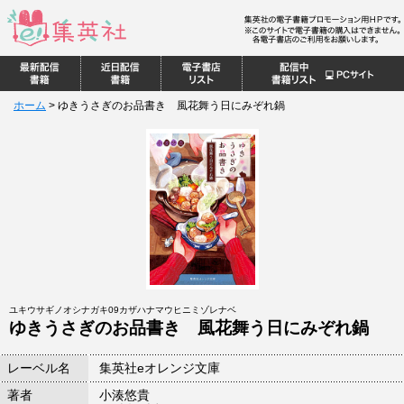
ホーム
>
ゆきうさぎのお品書き 風花舞う日にみぞれ鍋
ユキウサギノオシナガキ09カザハナマウヒニミゾレナベ
ゆきうさぎのお品書き 風花舞う日にみぞれ鍋
レーベル名
集英社eオレンジ文庫
著者
小湊悠貴