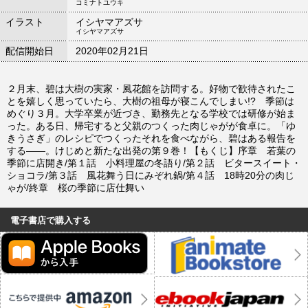
コミナトユウキ
イラスト
イシヤマアズサ
イシヤマアズサ
配信開始日
2020年02月21日
２月末、碧は大樹の実家・風花館を訪問する。好物で歓待されたこ
とを嬉しく思っていたら、大樹の祖母が寝こんでしまい!? 季節は
めぐり３月。大学卒業が近づき、勤務先となる学校では研修が始ま
った。ある日、帰宅すると父親のつくった肉じゃがが食卓に。「ゆ
きうさぎ」のレシピでつくったそれを食べながら、碧はある報告を
する――。けじめと新たな出発の第９巻！【もくじ】序章 若葉の
季節に店開き/第１話 小料理屋の冬語り/第２話 ビタースイート・
ショコラ/第３話 風花舞う日にみぞれ鍋/第４話 18時20分の肉じ
ゃが/終章 桜の季節に店仕舞い
電子書店で購入する