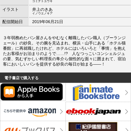
コミナトユウキ
イラスト
井上のきあ
イノウエノキア
配信開始日
2019年06月21日
３年弱務めたパン屋さんをやむなく離職したパン職人（ブーランジ
ェール）の紗良。その腕を見込まれ、横浜・山手にある「ホテル猫
番館」に再就職したけれど、ホテルにはいろいろと「事情」を抱え
たお客様がお泊まりのようで……!? 人なつっこいコンシェルジュ
の要、気むずかしい料理長の隼介ら個性的な面々に囲まれて、宿泊
客においしいパンを提供する紗良の毎日が始まる――！
電子書店で購入する