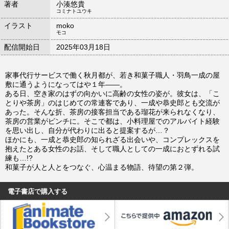
著者
小湊悠貴
コミナトユウキ
イラスト
moko
モコ
配信開始日
2025年03月18日
家事代行サービスで働く秋月都が、若き和菓子職人・羽鳥一成の屋
敷に通うようになってはや１年――。
ある日、空き家のはずの向かいに高齢の女性の姿が。彼女は、「こ
とりや茶房」のはじめての常連客であり、一成や恭史郎とも交流が
あった。そんな折、茶房の接客担当である瑠花が来られなくなり、
茶房の営業がピンチに。そこで都は、小料理屋でのアルバイト経験
を思い出し、自分が代わりに出ると提案するが…？
ほかにも、一成と恭史郎の知られざる出会いや、コンプレックスを
抱えたとある女性のお話、そして職人としての一成におとずれる試
練も…!?
和菓子が人と人とをつなぐ、心温まる物語、待望の第２弾。
電子書店で購入する