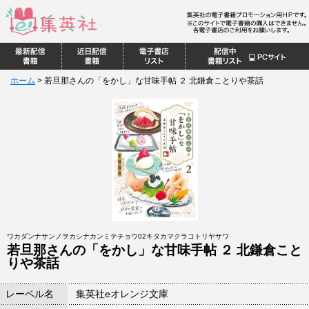
ホーム
>
若旦那さんの「をかし」な甘味手帖 ２ 北鎌倉ことりや茶話
ワカダンナサンノヲカシナカンミテチョウ02キタカマクラコトリヤサワ
若旦那さんの「をかし」な甘味手帖 ２ 北鎌倉こと
りや茶話
レーベル名
集英社eオレンジ文庫