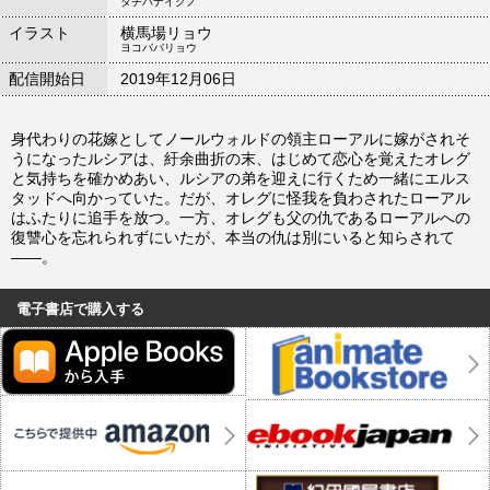
タチバナイクノ
イラスト
横馬場リョウ
ヨコババリョウ
配信開始日
2019年12月06日
身代わりの花嫁としてノールウォルドの領主ローアルに嫁がされそ
うになったルシアは、紆余曲折の末、はじめて恋心を覚えたオレグ
と気持ちを確かめあい、ルシアの弟を迎えに行くため一緒にエルス
タッドへ向かっていた。だが、オレグに怪我を負わされたローアル
はふたりに追手を放つ。一方、オレグも父の仇であるローアルへの
復讐心を忘れられずにいたが、本当の仇は別にいると知らされて
――。
電子書店で購入する