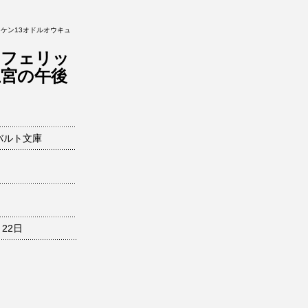
ケン13オドルオウキュ
とフェリッ
王宮の午後
バルト文庫
月22日