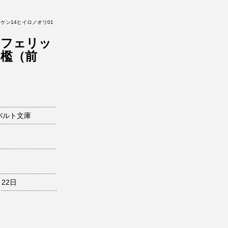
ケン14ヒイロノオリ01
とフェリッ
檻（前
バルト文庫
月22日