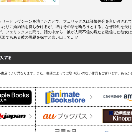
ラリーとラヴシーンを演じたことで、フェリックスは謹慎処分を言い渡されて
ふたりに婚約話を持ちかけるが、彼はその話を断ろうとする。なぜ婚約を受け
ず、フェリックスに問う。話の中から、彼が人間不信の塊だと確信した彼女は
原因でもある彼の母親を探すと言い出して…!?
各書店により異なります。また、書店によっては取り扱いのない作品もございます。あらか