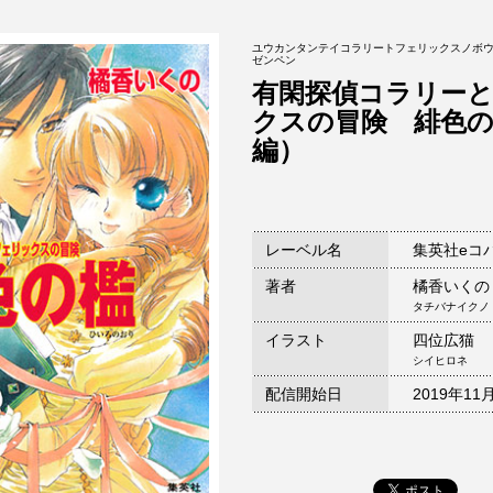
ユウカンタンテイコラリートフェリックスノボウ
ゼンペン
有閑探偵コラリー
クスの冒険 緋色の
編）
レーベル名
集英社eコ
著者
橘香いくの
タチバナイクノ
イラスト
四位広猫
シイヒロネ
配信開始日
2019年11