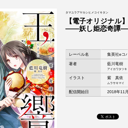
タマユラアヤカシヒメコイキタン
【電子オリジナル
――妖し姫恋奇譚―
レーベル名
集英社eコ
著者
藍川竜樹
アイカワタツキ
イラスト
紫 真依
ムラサキマイ
配信開始日
2018年11