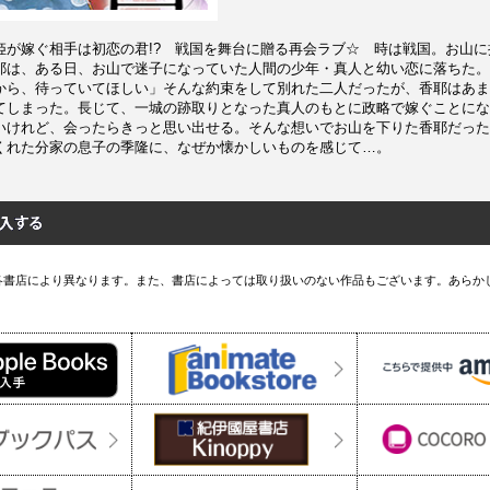
姫が嫁ぐ相手は初恋の君!? 戦国を舞台に贈る再会ラブ☆ 時は戦国。お山
耶は、ある日、お山で迷子になっていた人間の少年・真人と幼い恋に落ちた。
から、待っていてほしい」そんな約束をして別れた二人だったが、香耶はあま
てしまった。長じて、一城の跡取りとなった真人のもとに政略で嫁ぐことにな
いけれど、会ったらきっと思い出せる。そんな想いでお山を下りた香耶だった
くれた分家の息子の季隆に、なぜか懐かしいものを感じて…。
各書店により異なります。また、書店によっては取り扱いのない作品もございます。あらか