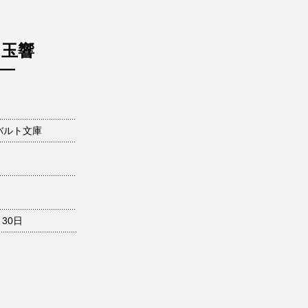
】玉響
―
バルト文庫
月30日