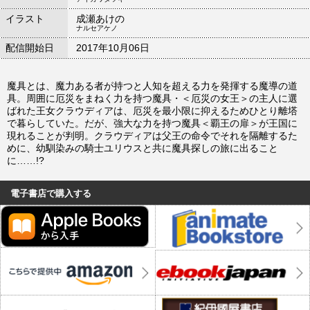
イラスト
成瀬あけの
ナルセアケノ
配信開始日
2017年10月06日
魔具とは、魔力ある者が持つと人知を超える力を発揮する魔導の道
具。周囲に厄災をまねく力を持つ魔具・＜厄災の女王＞の主人に選
ばれた王女クラウディアは、厄災を最小限に抑えるためひとり離塔
で暮らしていた。だが、強大な力を持つ魔具＜覇王の扉＞が王国に
現れることが判明。クラウディアは父王の命令でそれを隔離するた
めに、幼馴染みの騎士ユリウスと共に魔具探しの旅に出ること
に……!?
電子書店で購入する