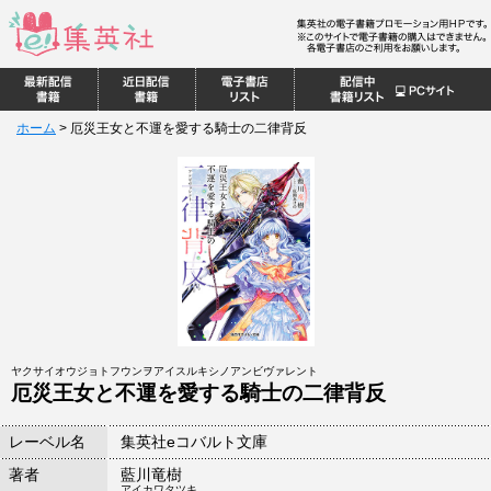
ホーム
>
厄災王女と不運を愛する騎士の二律背反
ヤクサイオウジョトフウンヲアイスルキシノアンビヴァレント
厄災王女と不運を愛する騎士の二律背反
レーベル名
集英社eコバルト文庫
著者
藍川竜樹
アイカワタツキ