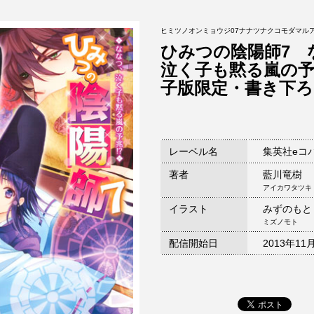
ヒミツノオンミョウジ07ナナツナクコモダマル
ひみつの陰陽師7 
泣く子も黙る嵐の予
子版限定・書き下
レーベル名
集英社eコ
著者
藍川竜樹
アイカワタツキ
イラスト
みずのもと
ミズノモト
配信開始日
2013年11