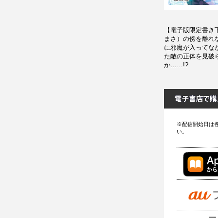
【電子版限定書き
まさ）の傍を離れ
に邪魔が入ってな
た敵の正体を見破
か……!?
※配信開始日は
い。