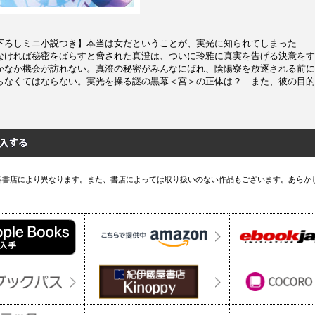
下ろしミニ小説つき】本当は女だということが、実光に知られてしまった……!
なければ秘密をばらすと脅された真澄は、ついに玲雅に真実を告げる決意をす
かなか機会が訪れない。真澄の秘密がみんなにばれ、陰陽寮を放逐される前に
らなくてはならない。実光を操る謎の黒幕＜宮＞の正体は？ また、彼の目的
各書店により異なります。また、書店によっては取り扱いのない作品もございます。あらか