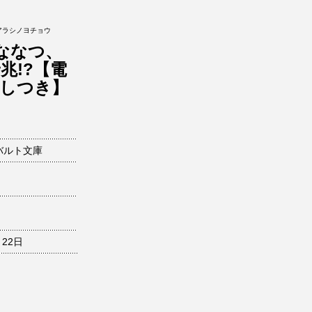
アラシノヨチョウ
ななつ、
兆!?【電
ろしつき】
バルト文庫
月22日