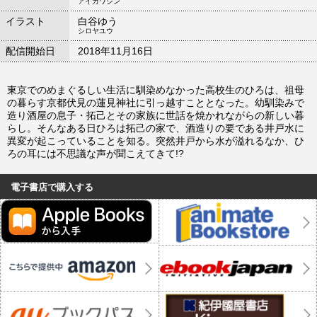
アイカワシン
イラスト
白谷ゆう
シロヤユウ
配信開始日
2018年11月16日
東京でのめまぐるしい生活に馴染めなかった高校生のひろは、祖母
の暮らす京都伏見の蓮見神社に引っ越すこととなった。幼馴染みで
造り酒屋の息子・拓己とその家族に世話を焼かれながらの新しい暮
らし。そんなある日ひろは拓己の家で、酒造りの要である井戸水に
異変が起こっていることを知る。突然井戸から水が溢れるなか、ひ
ろの耳には不思議な声が聞こえてきて!?
電子書店で購入する