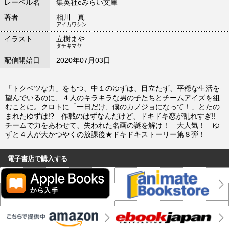
レーベル名
集英社eみらい文庫
著者
相川 真
アイカワシン
イラスト
立樹まや
タチキマヤ
配信開始日
2020年07月03日
「トクベツな力」をもつ、中１のゆずは、目立たず、平穏な生活を
望んでいるのに、４人のキラキラな男の子たちとチームアイズを組
むことに。クロトに「一日だけ、僕のカノジョになって！」とたの
まれたゆずは!? 作戦のはずなんだけど、ドキドキ恋が乱れすぎ!!
チームで力をあわせて、失われた名画の謎を解け！ 大人気！ ゆ
ずと４人が大かつやくの放課後★ドキドキストーリー第８弾！
電子書店で購入する