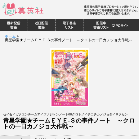
ホーム
>
青星学園★チームＥＹＥ‐Ｓの事件ノート ～クロトの一日カノジョ大作戦～
セイセイガクエンチームアイズノジケンノート08クロトノイチニチカノジョダイサクセン
青星学園★チームＥＹＥ‐Ｓの事件ノート ～クロ
トの一日カノジョ大作戦～