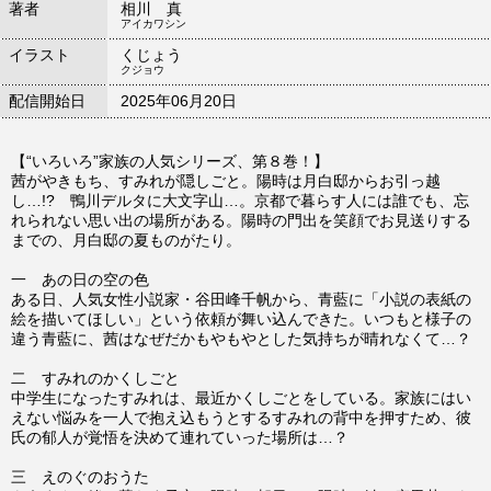
著者
相川 真
アイカワシン
イラスト
くじょう
クジョウ
配信開始日
2025年06月20日
【“いろいろ”家族の人気シリーズ、第８巻！】
茜がやきもち、すみれが隠しごと。陽時は月白邸からお引っ越
し…!? 鴨川デルタに大文字山…。京都で暮らす人には誰でも、忘
れられない思い出の場所がある。陽時の門出を笑顔でお見送りする
までの、月白邸の夏ものがたり。
一 あの日の空の色
ある日、人気女性小説家・谷田峰千帆から、青藍に「小説の表紙の
絵を描いてほしい」という依頼が舞い込んできた。いつもと様子の
違う青藍に、茜はなぜだかもやもやとした気持ちが晴れなくて…？
二 すみれのかくしごと
中学生になったすみれは、最近かくしごとをしている。家族にはい
えない悩みを一人で抱え込もうとするすみれの背中を押すため、彼
氏の郁人が覚悟を決めて連れていった場所は…？
三 えのぐのおうた