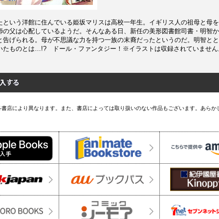
たという洋館に住んでいる姫坂マリスは高校一年生。イギリス人の祖母と母を
師の父は心配しているようだ。そんなある日、新任の美形図書館司書・明智か
と告げられる。母が不思議な力を持つ一族の末裔だったというのだ。明智とと
いたものとは…!? ドール・ファンタジー！※イラストは収録されていません
各書店により異なります。また、書店によっては取り扱いのない作品もございます。あらか