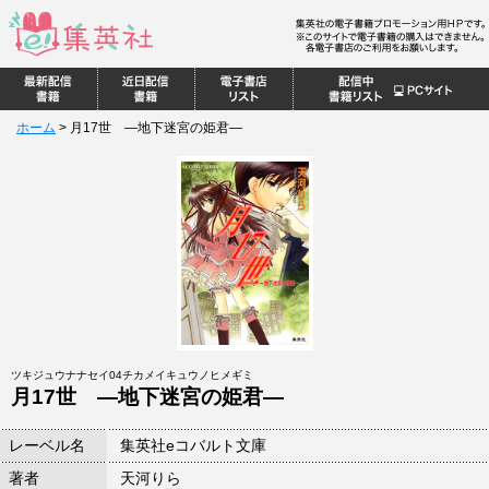
ホーム
>
月17世 ―地下迷宮の姫君―
ツキジュウナナセイ04チカメイキュウノヒメギミ
月17世 ―地下迷宮の姫君―
レーベル名
集英社eコバルト文庫
著者
天河りら