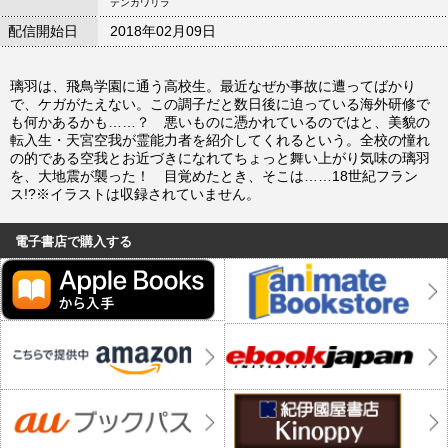
テンカワリラ
配信開始日
2018年02月09日
璃羽は、飛鳥学園に通う高校生。最近なぜか事故に遭ってばかり
で、ケガがたえない。この調子だと数日後に迫っている海外研修で
も何かあるかも……？ 悪いものに憑かれているのではと、美貌の
転入生・天宮空我が霊能力者を紹介してくれるという。全校の憧れ
の的である空我とお近づきになれてちょっと舞い上がり気味の璃羽
を、大地震が襲った！ 目覚めたとき、そこは……18世紀フラン
ス!?※イラストは収録されていません。
電子書店で購入する