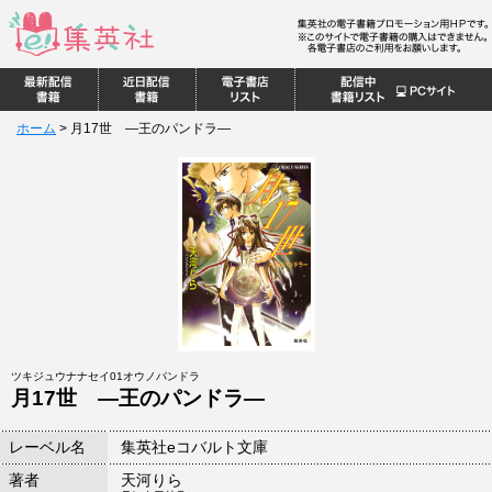
ホーム
>
月17世 ―王のパンドラ―
ツキジュウナナセイ01オウノパンドラ
月17世 ―王のパンドラ―
レーベル名
集英社eコバルト文庫
著者
天河りら