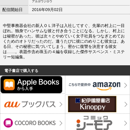
アカガワジロウ
配信開始日
2016年09月02日
中堅事務器会社の新人ＯＬ洋子は入社してすぐ、先輩の村上に一目
ぼれ。独身でハンサムな彼と付き合うことになる。しかし、村上に
は秘密があった。彼は次々とやめていく女子社員をつなぎとめてお
くためのオトリだったのだ。逢うたびに彼にのめりこむ彼女は、あ
る日、その秘密に気づいてしまう。密かに復讐を決意する彼女
は……。表題作含め珠玉の４編を収録した傑作サスペンス・ミステ
リー短編集。
電子書店で購入する