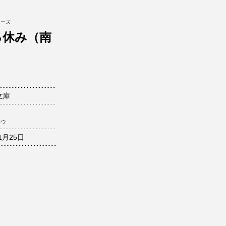
リーズ
る休み（南
文庫
ロウ
1月25日