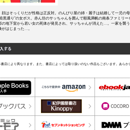
。顔はそっくりだが性格は正反対。のんびり屋の姉・麗子は結婚して一児の母
“暗黒通り”の女ボス。赤ん坊のサッちゃんを囲んで順風満帆の南条ファミリー
邸の地下室から若い女の死体が発見され、サッちゃんが消えた…。一家を襲う
険がはじまった…。
各書店により異なります。また、書店によっては取り扱いのない作品もございます。あらか