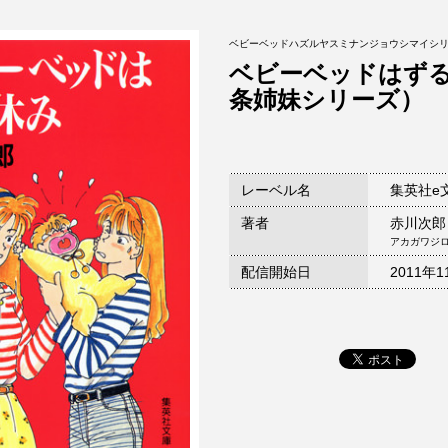
ベビーベッドハズルヤスミナンジョウシマイシ
ベビーベッドはず
条姉妹シリーズ）
レーベル名
集英社e
著者
赤川次郎
アカガワジ
配信開始日
2011年1