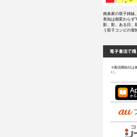
南条家の双子姉妹
美知は相変わらず
影、影。ある日、
う双子コンビの冒
※配信開始日は
い。