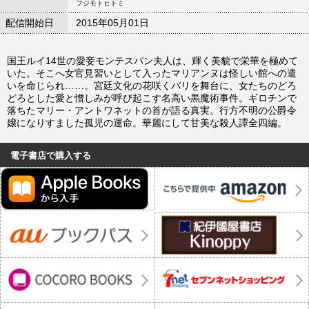
フジモトヒトミ
配信開始日
2015年05月01日
国王ルイ14世の愛妾モンテスパン夫人は、輝く美貌で栄華を極めて
いた。そこへ女官見習いとして入ったマリアンヌは怪しい館への遣
いを命じられ……。宮廷文化の花咲くパリを舞台に、女たちのどろ
どろとした愛と憎しみが呼び起こす名高い黒魔術事件。ギロチンで
落ちたマリー・アントワネットの首が語る真実。行方不明の公爵令
嬢になりすました孤児の運命。華麗にして甘美な殺人譚全四編。
電子書店で購入する