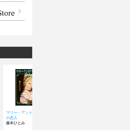
マリー・アントワネット
ダ・ヴィンチの愛人
皇后ジ
の恋人
藤本ひとみ
藤本ひ
藤本ひとみ