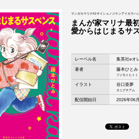
マンガカマリナ01サイショノジケンアイカラハ
まんが家マリナ最
愛からはじまるサ
レーベル名
集英社eオ
著者
藤本ひとみ
フジモトヒトミ
イラスト
谷口亜夢
タニグチアム
配信開始日
2026年06