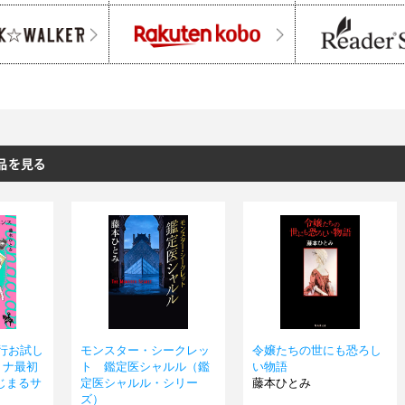
先行お試し
モンスター・シークレッ
令嬢たちの世にも恐ろし
リナ最初
ト 鑑定医シャルル（鑑
い物語
じまるサ
定医シャルル・シリー
藤本ひとみ
ズ）