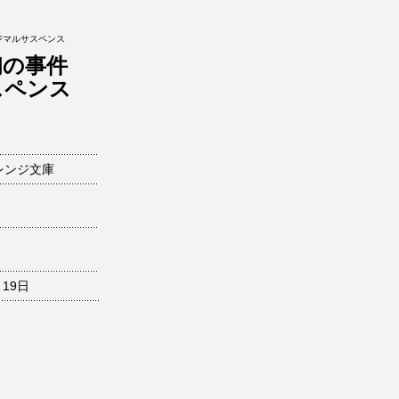
ジマルサスペンス
初の事件
スペンス
レンジ文庫
月19日