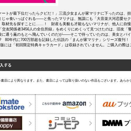
ケートが最下位だったらクビだ！」三流少女まんが家マリナに下ったのは、担
まじゃ食いっぱぐれる――と焦ったマリナは、無謀にも「大音楽大河恋愛セク
、取材先を探すことに……！ 財産も美貌も才能もないマリナが、他人に自慢
の「交友関係者3456人の全住所録」をめくりにめくって見つけたのは、旧友
校に通う薫のもとへ飛んでいくのだが――そこで待っていたのは、美女とバイ
? 80年代に700万部超を記録した伝説の「まんが家マリナ」シリーズ復刊
電子版には「初回限定特典キャラカード」は収録されていません。ご購入の際は
各書店により異なります。また、書店によっては取り扱いのない作品もございます。あらか