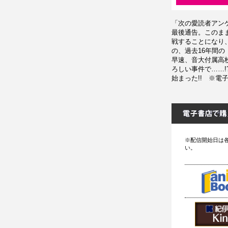
「次の愛読者アン
最後通告。このま
戦することになり
の、過去16年間
早速、音大付属高
ろしい事件で……!
始まった!! ※
※配信開始日は
い。