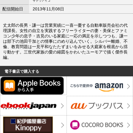
サトウアイコ
配信開始日
2013年11月08日
丈太郎の長男・謙一は営業実績に一喜一憂する自動車販売会社の代
理課長。女性の自立を実践するフリーライターの妻・美保とファミ
コン少年の息子・吉見のいる家庭に一応の満足を示しつつも、謙一
は部下の池田千加との情事にのめり込んでいく。シルバー離婚、不
倫、教育問題は一見平和なたたずまいをみせる大庭家を根底から揺
り動かす。三世代家族の愛の縮図をかわいたユーモアで描く傑作長
編。
電子書店で購入する