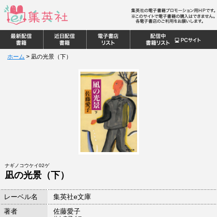
ホーム
>
凪の光景（下）
ナギノコウケイ02ゲ
凪の光景（下）
レーベル名
集英社e文庫
著者
佐藤愛子