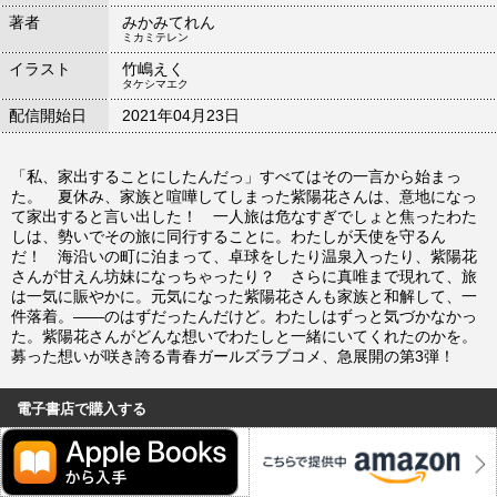
著者
みかみてれん
ミカミテレン
イラスト
竹嶋えく
タケシマエク
配信開始日
2021年04月23日
「私、家出することにしたんだっ」すべてはその一言から始まっ
た。 夏休み、家族と喧嘩してしまった紫陽花さんは、意地になっ
て家出すると言い出した！ 一人旅は危なすぎでしょと焦ったわた
しは、勢いでその旅に同行することに。わたしが天使を守るん
だ！ 海沿いの町に泊まって、卓球をしたり温泉入ったり、紫陽花
さんが甘えん坊妹になっちゃったり？ さらに真唯まで現れて、旅
は一気に賑やかに。元気になった紫陽花さんも家族と和解して、一
件落着。――のはずだったんだけど。わたしはずっと気づかなかっ
た。紫陽花さんがどんな想いでわたしと一緒にいてくれたのかを。
募った想いが咲き誇る青春ガールズラブコメ、急展開の第3弾！
電子書店で購入する