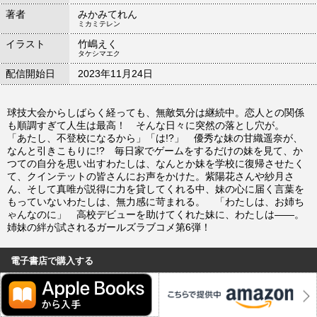
著者
みかみてれん
ミカミテレン
イラスト
竹嶋えく
タケシマエク
配信開始日
2023年11月24日
球技大会からしばらく経っても、無敵気分は継続中。恋人との関係
も順調すぎて人生は最高！ そんな日々に突然の落とし穴が。
「あたし、不登校になるから」「は!?」 優秀な妹の甘織遥奈が、
なんと引きこもりに!? 毎日家でゲームをするだけの妹を見て、か
つての自分を思い出すわたしは、なんとか妹を学校に復帰させたく
て、クインテットの皆さんにお声をかけた。紫陽花さんや紗月さ
ん、そして真唯が説得に力を貸してくれる中、妹の心に届く言葉を
もっていないわたしは、無力感に苛まれる。 「わたしは、お姉ち
ゃんなのに」 高校デビューを助けてくれた妹に、わたしは――。
姉妹の絆が試されるガールズラブコメ第6弾！
電子書店で購入する