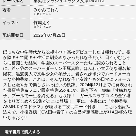
レーベル名
集英社ダッシュエックス文庫DIGITAL
著者
みかみてれん
ミカミテレン
イラスト
竹嶋えく
タケシマエク
配信開始日
2025年07月25日
ぼっちな中学時代から脱却すべく高校デビューした甘織れな子。根
が陰キャで陽キャ生活に馴染めなかったれな子だが、日々がむしゃ
らに奮闘した結果、学園のスーパースターたちに認められること
に。芦ケ谷のスーパーダーリン王塚真唯。ほんわか大天使な瀬名紫
陽花。黒髪美人で文学少女の琴紗月。愛され妹ポジでムードメーカ
ーな小柳香穂。これは、そんなれな子と友達たちの日常にフォーカ
スした賑やかで楽しさいっぱいの軌跡。2024年12月までに発表され
た書店特典＆フェア限定特典SSのほか、書き下ろし短編『甘織れな
子、プールで一生を終える』も収録！ ガールズラブコメの金字塔
をより楽しめるSS集がここに登場！ 更に、本書には『小柳香穂
ASMRボイスドラマ』が聴ける二次元コード付き！ こちらを読み
込んで、小柳香穂（CV.田中貴子）の自己肯定感爆上がりASMRを聴
いちゃおう!!
電子書店で購入する