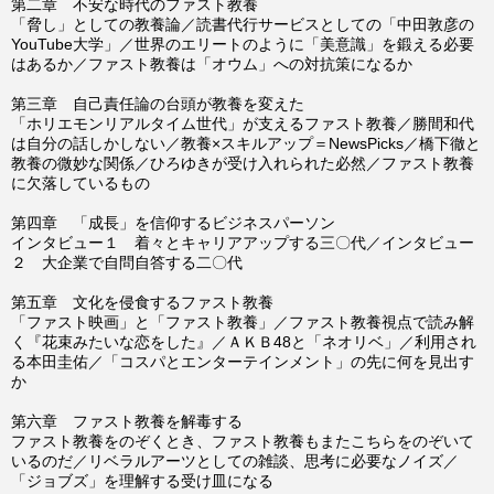
第二章 不安な時代のファスト教養
「脅し」としての教養論／読書代行サービスとしての「中田敦彦の
YouTube大学」／世界のエリートのように「美意識」を鍛える必要
はあるか／ファスト教養は「オウム」への対抗策になるか
第三章 自己責任論の台頭が教養を変えた
「ホリエモンリアルタイム世代」が支えるファスト教養／勝間和代
は自分の話しかしない／教養×スキルアップ＝NewsPicks／橋下徹と
教養の微妙な関係／ひろゆきが受け入れられた必然／ファスト教養
に欠落しているもの
第四章 「成長」を信仰するビジネスパーソン
インタビュー１ 着々とキャリアアップする三〇代／インタビュー
２ 大企業で自問自答する二〇代
第五章 文化を侵食するファスト教養
「ファスト映画」と「ファスト教養」／ファスト教養視点で読み解
く『花束みたいな恋をした』／ＡＫＢ48と「ネオリベ」／利用され
る本田圭佑／「コスパとエンターテインメント」の先に何を見出す
か
第六章 ファスト教養を解毒する
ファスト教養をのぞくとき、ファスト教養もまたこちらをのぞいて
いるのだ／リベラルアーツとしての雑談、思考に必要なノイズ／
「ジョブズ」を理解する受け皿になる