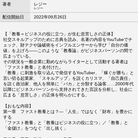
著者
レジー
レジー
配信開始日
2022年09月26日
【「教養＝ビジネスの役に立つ」が生む息苦しさの正体】
社交スキルアップのために古典を読み、名著の内容をYouTubeでチ
ェック、財テクや論破術をインフルエンサーから学び「自分の価
値」を上げろ――このような「教養論」がビジネスパーソンの間で
広まっている。
その状況を一般企業に勤めながらライターとして活動する著者は
「ファスト教養」と名付けた。
「教養」に刺激を取り込んで発信するYouTuber、「稼ぐが勝ち」と
言い切る起業家、「スキルアップ」を説くカリスマ、「自己責任」
を説く政治家、他人を簡単に「バカ」と分類する論客……2000年代
以降にビジネスパーソンから支持されてきた言説を分析し、社会に
広まる「息苦しさ」の正体を明らかにする。
【おもな内容】
第一章 ファスト教養とは？―「人生」ではなく「財布」を豊かに
する
「ファスト教養」と「教養はビジネスの役に立つ」／「教養」と
「金儲け」をつなぐ「出し抜く」