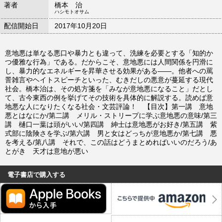
著者
橋本 治
ハシモトオサム
配信開始日
2017年10月20日
意地悪は単なる悪口や暴力とも違って、洗練を必要とする「知的か
つ優雅な行為」である。だからこそ、意地悪には人間関係を円滑に
し、暴力的なエネルギーを昇華させる効果がある――。他者への罵
詈雑言やヘイトスピーチといった、むきだしの悪意が蔓延する現代
社会。橋本治は、その処方箋を「みなが意地悪になること」だとし
て、古今東西の例を挙げてその技術を具体的に解説する。読めば意
地悪な人になりたくなる社会・文芸評論！ 【目次】第一講 意地
悪とはなにか/第二講 メリル・ストリープに学ぶ意地悪の意味/第三
講 樋口一葉は頭がいい/第四講 紳士は意地悪がお好き/第五講 紫
式部に陰険さを学ぶ/第六講 男と女はどっちが意地悪か/第七講 悪
を考える/第八講 それで、この話はどうまとめればいいのだろう/あ
とがき 天才は意地が悪い
電子書店で購入する