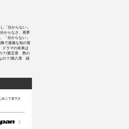
かし「分からない」
分からなさ、視界
、「分からない」
危険で過激な知の冒
 ドラマの未来は
の？/第五章 男の
なの？/第八章 経
じめご了承下さ