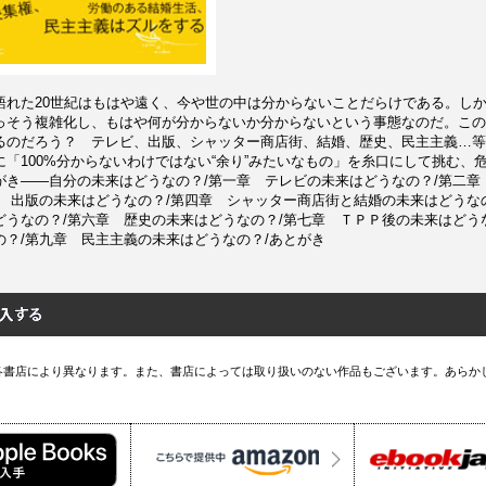
語れた20世紀はもはや遠く、今や世の中は分からないことだらけである。し
っそう複雑化し、もはや何が分からないか分からないという事態なのだ。この
るのだろう？ テレビ、出版、シャッター商店街、結婚、歴史、民主主義…等
「100%分からないわけではない“余り”みたいなもの」を糸口にして挑む、
がき――自分の未来はどうなの？/第一章 テレビの未来はどうなの？/第二章
章 出版の未来はどうなの？/第四章 シャッター商店街と結婚の未来はどうな
どうなの？/第六章 歴史の未来はどうなの？/第七章 ＴＰＰ後の未来はどう
の？/第九章 民主主義の未来はどうなの？/あとがき
各書店により異なります。また、書店によっては取り扱いのない作品もございます。あらか