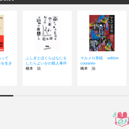
わって
ふしぎとぼくらはなにを
マルメロ草紙 -edition
本を生き
したらよいかの殺人事件
courante-
橋本 治
橋本 治