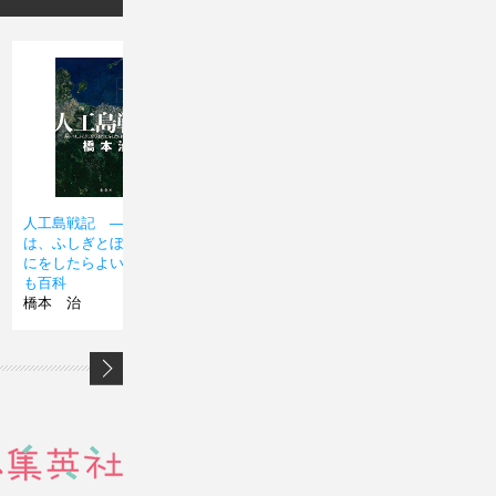
人工島戦記 ――あるい
結婚
いとも
は、ふしぎとぼくらはな
橋本 治
本
にをしたらよいかのこど
橋本 
も百科
橋本 治