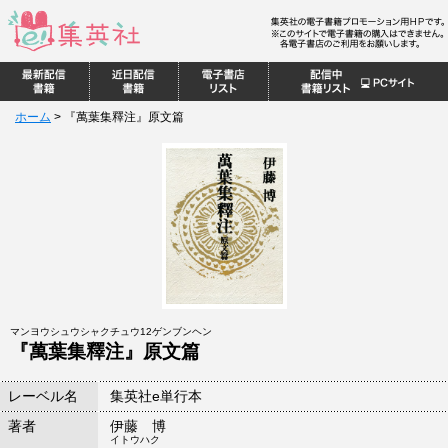
ホーム
>
『萬葉集釋注』原文篇
マンヨウシュウシャクチュウ12ゲンブンヘン
『萬葉集釋注』原文篇
レーベル名
集英社e単行本
著者
伊藤 博
イトウハク