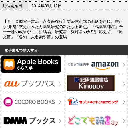
配信開始日
2014年09月12日
【ＦＩＸ型電子書籍・永久保存版】梨壺古点本の面影を再現。厳正
な訓詰に支えられた万葉集研究の新たなる原点。『萬葉集釋注』全
十一巻の成果がここに結晶。研究者・愛好者の要望に応えて、『原
文篇』『各句・人名索引篇』の登場。
電子書店で購入する