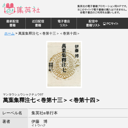
ホーム
>
萬葉集釋注七＜巻第十三＞＜巻第十四＞
マンヨウシュウシャクチュウ07
萬葉集釋注七＜巻第十三＞＜巻第十四＞
レーベル名
集英社e単行本
著者
伊藤 博
イトウハク