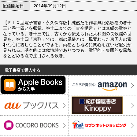
配信開始日
2014年09月12日
【ＦＩＸ型電子書籍・永久保存版】純然たる作者無記名歌巻の巻十
三と巻十四とを収録、巻十二までの「古今構造」とは無縁の歌巻と
なっている。巻十三では、古くから伝えられた大和圏の長歌謡の世
界を、巻十四「東歌」では、都の風俗とは一風変わった東国人の素
朴な心に親しむことができる。両巻とも地名に関心を注いだ配列が
見られる。基本的には叙情詩でありつつも、歌謡的・集団的な風貌
をとどめる点で注目される歌巻。
電子書店で購入する