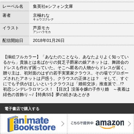
レーベル名
集英社eシフォン文庫
著者
京極れな
キョウゴクレナ
イラスト
芦原モカ
アシハラモカ
配信開始日
2018年01月26日
【挿絵フルカラー】「あなたのことなら、あなたよりよく知ってい
るから」貴族とは名ばかりの貧乏子爵家の娘アネットは、舞踏会の
ドレスも作れず困っていた。そこへ匿名の人物からドレスが届く。
贈り主は、初対面のはずの若手実業家クラウス。その場でプロポー
ズされたアネットは戸惑う。クラウスの正体とは？ そして、すぐ
にでも子供がほしいというクラウスは「婚前交渉」推進派で…!?
初恋シンデレラロマンス！ 【目次】没落令嬢の子作り婚 ～夜着は
緋色の首飾り～/【特典SS】夢の続き/あとがき
電子書店で購入する