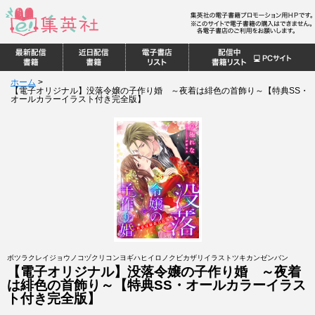
ホーム
>
【電子オリジナル】没落令嬢の子作り婚 ～夜着は緋色の首飾り～【特典SS・
オールカラーイラスト付き完全版】
ボツラクレイジョウノコヅクリコンヨギハヒイロノクビカザリイラストツキカンゼンバン
【電子オリジナル】没落令嬢の子作り婚 ～夜着
は緋色の首飾り～【特典SS・オールカラーイラス
ト付き完全版】