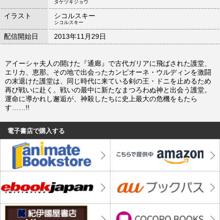
タケヅキジョウ
イラスト
シコルスキー
シコルスキー
配信開始日
2013年11月29日
アイーシャ夫人の開けた『通廊』で古代ガリアに飛ばされた護堂、
エリカ、恵那。その地で出会ったカンピオーネ・ウルディンを激闘
の末退けた護堂は、同じ時代に来ている剣の王・ドニを止めるため
再び戦いに赴く。戦いの最中に新たなまつろわぬ神と出会う護堂。
運命に導かれし邂逅が、神殺したちに史上最大の危機をもたら
す……!!
電子書店で購入する