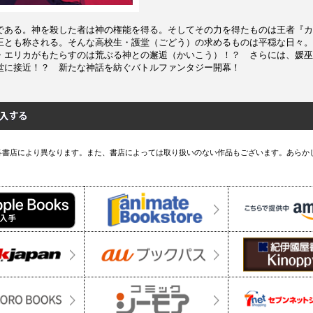
である。神を殺した者は神の権能を得る。そしてその力を得たものは王者『カ
王とも称される。そんな高校生・護堂（ごどう）の求めるものは平穏な日々。
・エリカがもたらすのは荒ぶる神との邂逅（かいこう）！？ さらには、媛巫
堂に接近！？ 新たな神話を紡ぐバトルファンタジー開幕！
各書店により異なります。また、書店によっては取り扱いのない作品もございます。あらか