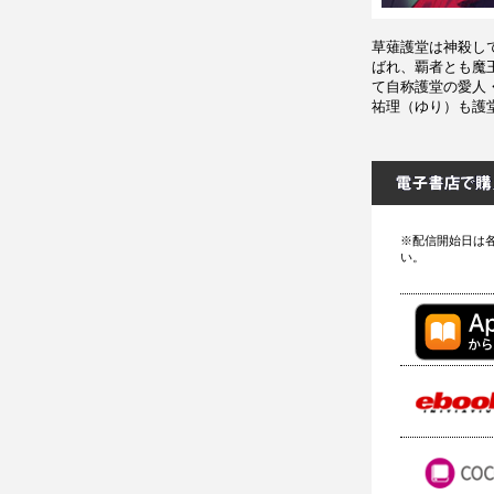
草薙護堂は神殺し
ばれ、覇者とも魔
て自称護堂の愛人
祐理（ゆり）も護
※配信開始日は
い。