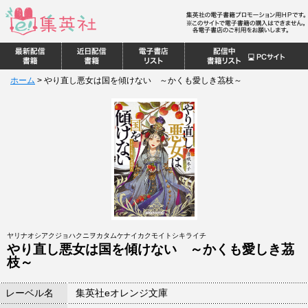
ホーム
>
やり直し悪女は国を傾けない ～かくも愛しき茘枝～
ヤリナオシアクジョハクニヲカタムケナイカクモイトシキライチ
やり直し悪女は国を傾けない ～かくも愛しき茘
枝～
レーベル名
集英社eオレンジ文庫