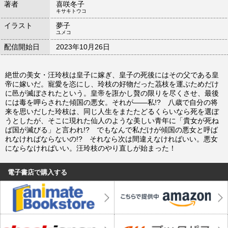
著者
喜咲冬子
キサキトウコ
イラスト
夢子
ユメコ
配信開始日
2023年10月26日
絶世の美女・汪玲枝は皇子に嫁ぎ、皇子の死後にはその父である皇
帝に嫁いだ。寵愛を恣にし、玲枝の好物だった茘枝を運ぶためだけ
に邑が滅ぼされたという。皇帝を誑かし贅の限りを尽くさせ、最後
には毒を呷らされた傾国の悪女。それが――私!? 八歳で自分の将
来を思いだした玲枝は、同じ人生をまたたどるくらいなら死を選ぼ
うとしたが、そこに現れた仙人のような美しい青年に「貴女が死ね
ば国が滅びる」と言われ!? でもなんで私だけが傾国の悪女と呼ば
れなければならないの!? それなら次は間違えなければいい。悪女
にならなければいい。汪玲枝のやり直しが始まった！
電子書店で購入する