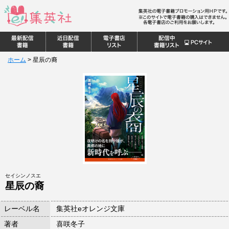
ホーム
>
星辰の裔
セイシンノスエ
星辰の裔
レーベル名
集英社eオレンジ文庫
著者
喜咲冬子