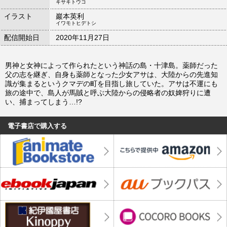
キサキトウコ
イラスト
巖本英利
イワモトヒデトシ
配信開始日
2020年11月27日
男神と女神によって作られたという神話の島・十津島。薬師だった
父の志を継ぎ、自身も薬師となった少女アサは、大陸からの先進知
識が集まるというクマデの町を目指し旅していた。アサは不運にも
旅の途中で、島人が馬賊と呼ぶ大陸からの侵略者の奴婢狩りに遭
い、捕まってしまう…!?
電子書店で購入する