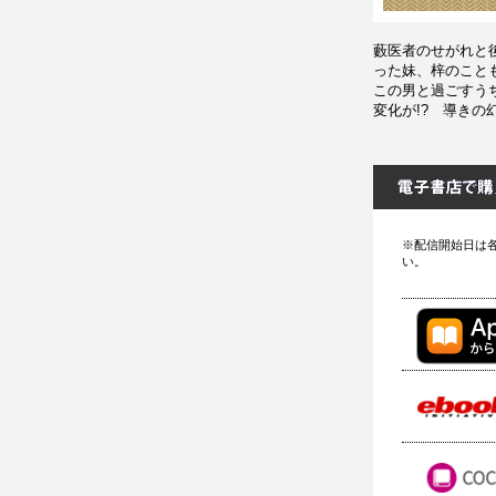
藪医者のせがれと
った妹、梓のこと
この男と過ごすう
変化が!? 導きの
※配信開始日は
い。