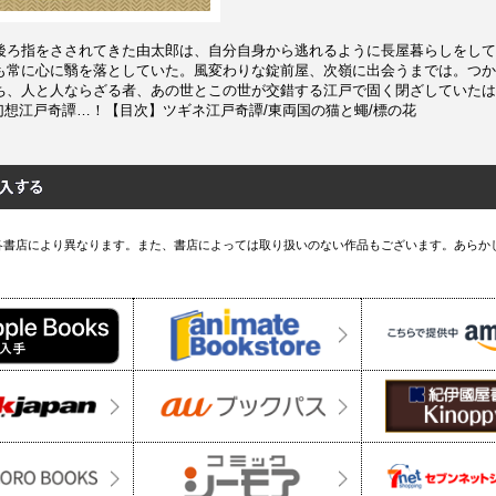
後ろ指をさされてきた由太郎は、自分自身から逃れるように長屋暮らしをして
も常に心に翳を落としていた。風変わりな錠前屋、次嶺に出会うまでは。つか
ち、人と人ならざる者、あの世とこの世が交錯する江戸で固く閉ざしていたは
幻想江戸奇譚…！【目次】ツギネ江戸奇譚/東両国の猫と蠅/標の花
各書店により異なります。また、書店によっては取り扱いのない作品もございます。あらか