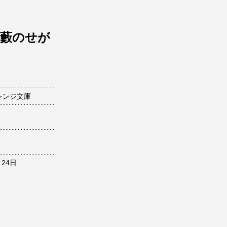
―藪のせが
レンジ文庫
月24日