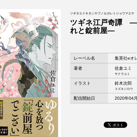
ツギネエドキタンヤブノセガレトジョウマエヤ
ツギネ江戸奇譚 
れと錠前屋―
レーベル名
集英社eオ
著者
佐倉ユミ
サクラユミ
イラスト
鈴木次郎
スズキジロウ
配信開始日
2020年04