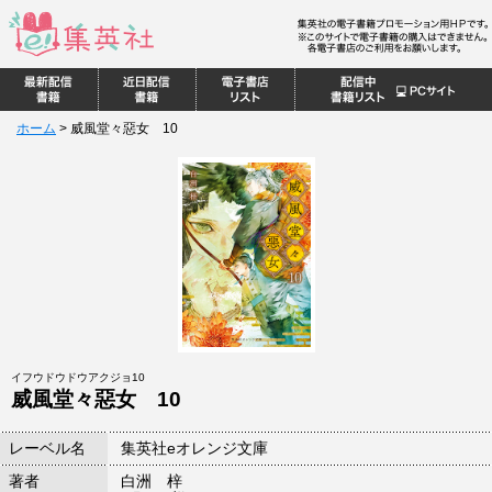
ホーム
>
威風堂々惡女 10
イフウドウドウアクジョ10
威風堂々惡女 10
レーベル名
集英社eオレンジ文庫
著者
白洲 梓