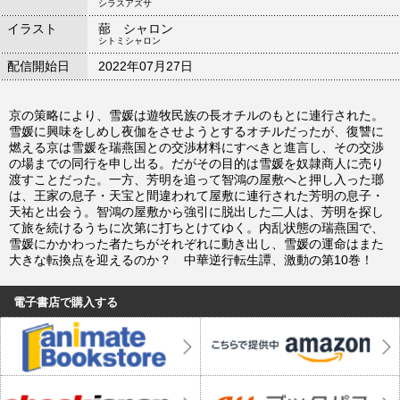
シラスアズサ
イラスト
蔀 シャロン
シトミシャロン
配信開始日
2022年07月27日
京の策略により、雪媛は遊牧民族の長オチルのもとに連行された。
雪媛に興味をしめし夜伽をさせようとするオチルだったが、復讐に
燃える京は雪媛を瑞燕国との交渉材料にすべきと進言し、その交渉
の場までの同行を申し出る。だがその目的は雪媛を奴隷商人に売り
渡すことだった。一方、芳明を追って智鴻の屋敷へと押し入った瑯
は、王家の息子・天宝と間違われて屋敷に連行された芳明の息子・
天祐と出会う。智鴻の屋敷から強引に脱出した二人は、芳明を探し
て旅を続けるうちに次第に打ちとけてゆく。内乱状態の瑞燕国で、
雪媛にかかわった者たちがそれぞれに動き出し、雪媛の運命はまた
大きな転換点を迎えるのか？ 中華逆行転生譚、激動の第10巻！
電子書店で購入する