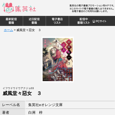
ホーム
>
威風堂々惡女 ３
イフウドウドウアクジョ03
威風堂々惡女 ３
レーベル名
集英社eオレンジ文庫
著者
白洲 梓