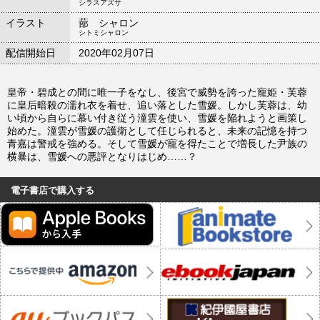
シラスアズサ
イラスト
蔀 シャロン
シトミシャロン
配信開始日
2020年02月07日
皇帝・碧成との間に唯一子をなし、後宮で威勢を誇った寵姫・芙蓉
に皇后暗殺の濡れ衣を着せ、追い落とした雪媛。しかし芙蓉は、幼
い頃から自らに慕い付き従う潼雲を使い、雪媛を陥れようと画策し
始めた。潼雲が雪媛の護衛として任じられると、未来の記憶を持つ
青嘉は警戒を強める。そして雪媛が寵を得たことで増長した尹族の
横暴は、雪媛への悪評となりはじめ……？
電子書店で購入する