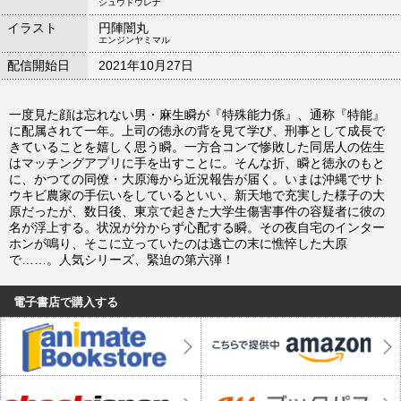
シュウドウレナ
イラスト
円陣闇丸
エンジンヤミマル
配信開始日
2021年10月27日
一度見た顔は忘れない男・麻生瞬が『特殊能力係』、通称『特能』
に配属されて一年。上司の徳永の背を見て学び、刑事として成長で
きていることを嬉しく思う瞬。一方合コンで惨敗した同居人の佐生
はマッチングアプリに手を出すことに。そんな折、瞬と徳永のもと
に、かつての同僚・大原海から近況報告が届く。いまは沖縄でサト
ウキビ農家の手伝いをしているといい、新天地で充実した様子の大
原だったが、数日後、東京で起きた大学生傷害事件の容疑者に彼の
名が浮上する。状況が分からず心配する瞬。その夜自宅のインター
ホンが鳴り、そこに立っていたのは逃亡の末に憔悴した大原
で……。人気シリーズ、緊迫の第六弾！
電子書店で購入する