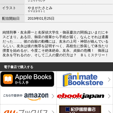
シュウドウレナ
イラスト
やまがたさとみ
ヤマガタサトミ
配信開始日
2019年01月25日
純情刑事・友永舜一と名探偵大学生・御巫慶次の関係はいまだにキ
スどまり。ある日、御巫の後輩から手紙が届く。なんとそれは遺書
だった……。彼の自殺の動機には、友永の上司・神部が絡んでいる
らしい。友永は彼の無罪を証明すべく、高校生に扮装して体当たり
捜査を始めるが。今度こそ絶体絶命。友永、貞操の危機！ 御巫は
友永を守れるのか、そして二人の愛の行方は？ ＢＬミステリー！
電子書店で購入する