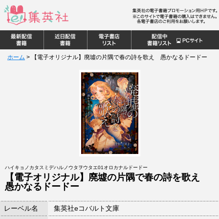
ホーム
>
【電子オリジナル】廃墟の片隅で春の詩を歌え 愚かなるドードー
ハイキョノカタスミデハルノウタヲウタエ01オロカナルドードー
【電子オリジナル】廃墟の片隅で春の詩を歌え
愚かなるドードー
レーベル名
集英社eコバルト文庫