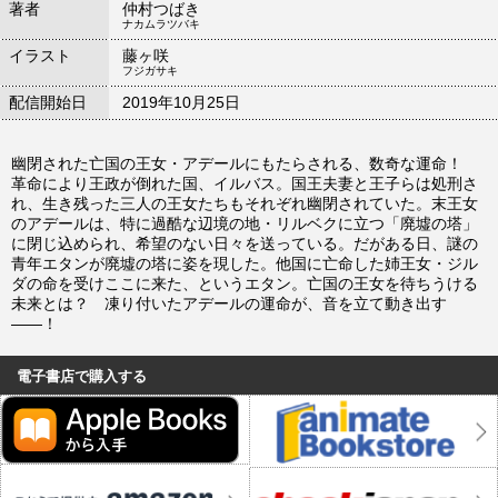
著者
仲村つばき
ナカムラツバキ
イラスト
藤ヶ咲
フジガサキ
配信開始日
2019年10月25日
幽閉された亡国の王女・アデールにもたらされる、数奇な運命！
革命により王政が倒れた国、イルバス。国王夫妻と王子らは処刑さ
れ、生き残った三人の王女たちもそれぞれ幽閉されていた。末王女
のアデールは、特に過酷な辺境の地・リルベクに立つ「廃墟の塔」
に閉じ込められ、希望のない日々を送っている。だがある日、謎の
青年エタンが廃墟の塔に姿を現した。他国に亡命した姉王女・ジル
ダの命を受けここに来た、というエタン。亡国の王女を待ちうける
未来とは？ 凍り付いたアデールの運命が、音を立て動き出す
――！
電子書店で購入する