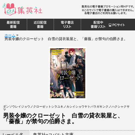
ホーム
>
男装令嬢のクローゼット 白雪の貸衣装屋と、「薔薇」が禁句の伯爵さま。
ダンソウレイジョウノクローゼットシラユキノカシイショウヤトバラガキンクノハクシャクサ
マ
男装令嬢のクローゼット 白雪の貸衣装屋と、
「薔薇」が禁句の伯爵さま。
レーベル名
集英社eコバルト文庫