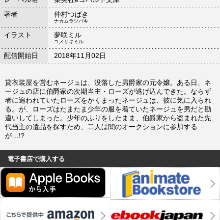
著者
仲村つばき
ナカムラツバキ
イラスト
夢咲ミル
ユメサキミル
配信開始日
2018年11月02日
貸衣装屋を営むネージュは、没落した男爵家の元令嬢。ある日、ネ
ージュの店に伯爵家の次期当主・ローズが逃げ込んできた。ならず
者に追われていたローズをかくまったネージュは、彼に気に入られ
る。が、ローズはたまたま少年の服を着ていたネージュを男だと勘
違いしてしまった。少年のふりをしたまま、伯爵家から盗まれた先
代当主の遺品を探すため、二人は闇のオークションに参加する
が…!?
電子書店で購入する