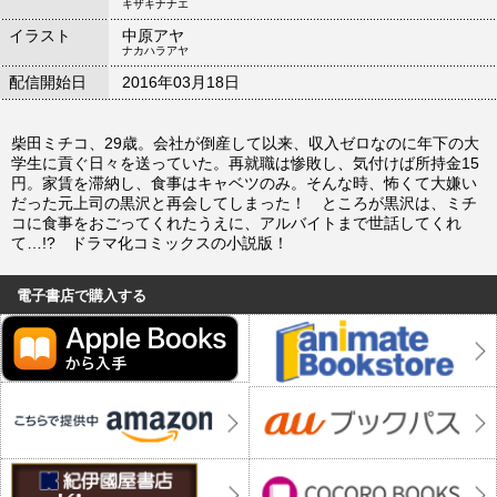
キザキナナエ
イラスト
中原アヤ
ナカハラアヤ
配信開始日
2016年03月18日
柴田ミチコ、29歳。会社が倒産して以来、収入ゼロなのに年下の大
学生に貢ぐ日々を送っていた。再就職は惨敗し、気付けば所持金15
円。家賃を滞納し、食事はキャベツのみ。そんな時、怖くて大嫌い
だった元上司の黒沢と再会してしまった！ ところが黒沢は、ミチ
コに食事をおごってくれたうえに、アルバイトまで世話してくれ
て…!? ドラマ化コミックスの小説版！
電子書店で購入する