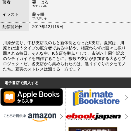
著者
要 はる
カナメハル
イラスト
藤ヶ咲
フジガサキ
配信開始日
2017年12月15日
川原が去り、中杉支店長のもと新体制となったK支店。夏実は、川
原とは違うタイプの厄介者である中杉や、相変わらずの面々に振り
回される毎日。そんな中、K支店を拠点として、市制八十周年記念
のシティガイドを制作することに。複数の支店が参加する大きなプ
ロジェクトだ。各支店から集められたのは、選りすぐりのクセモノ
たち。夏実のストレスは溜まる一方で…？
電子書店で購入する