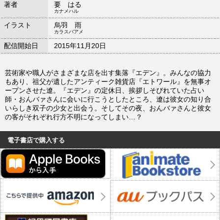
著者
要 はる
カナメハル
イラスト
烏羽 雨
カラスバアメ
配信開始日
2015年11月20日
芸術家や職人がさまざまな店を出す集落『エデン』。みんなの協力
もあり、祖父が遺したアンティーク雑貨店『エトワール』を無事オ
ープンさせた遼。『エデン』の定休日、挨拶しそびれていた占い
師・おんバァさんに会いに行こうとしたところ、遼は彼女の知り合
いらしき双子の少女と出会う。そしてその夜、おんバァさんと彼女
の客がそれぞれ行方不明になってしまい…？
電子書店で購入する