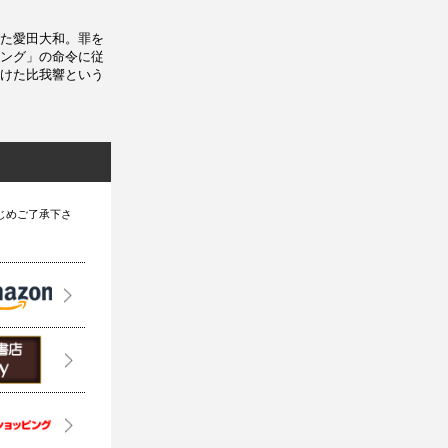
た愛田大和。罪を
ング」の命令に従
けた比我響という
じめご了承下さ