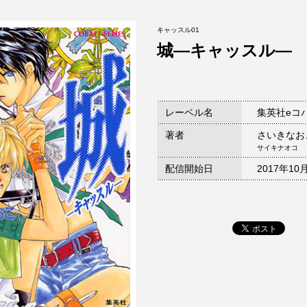
キャッスル01
城―キャッスル―
レーベル名
集英社eコ
著者
さいきなお
サイキナオコ
配信開始日
2017年10